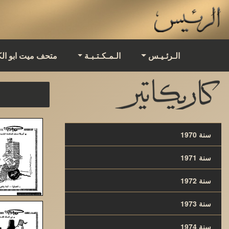
الـرئـيـس
الـمـكـتـبـة
متحف ميت ابو ال
سنة 1970
سنة 1971
سنة 1972
سنة 1973
سنة 1974