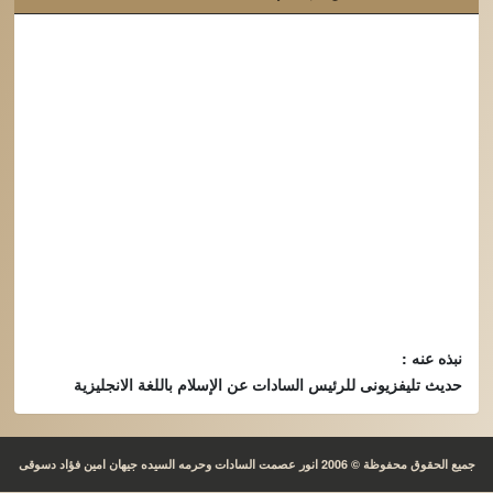
نبذه عنه :
حديث تليفزيونى للرئيس السادات عن الإسلام باللغة الانجليزية
جميع الحقوق محفوظة © 2006 انور عصمت السادات وحرمه السيده جيهان امين فؤاد دسوقى