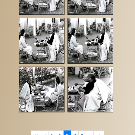
>>
>
5
4
3
2
1
<
<<