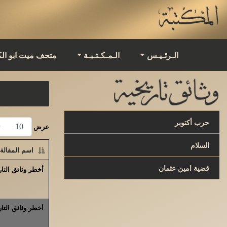
الـرئـيـس
الـمـكـتـبـة
متحف ميت ابو ال
حرب أكتوبر
عرض
السلام
اسم المقالة
قضية امين عثمان
أخطر وثائق التا
أخطر وثائق التا