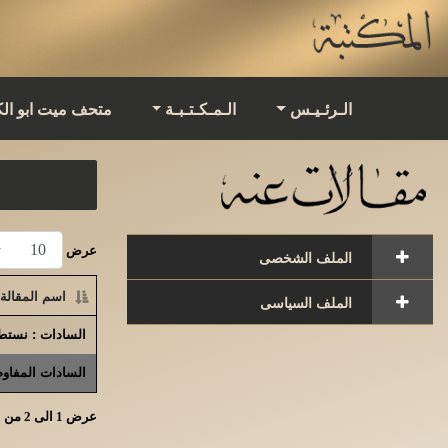
الـرئـيـس
الـمـكـتـبـة
متحف ميت ابو ال
عرض
الملف الشخصى
اسم المقالة
الملف السياسى
السادات : نستطي
السادات المفاو
عرض 1 الى 2 من الاجمالى