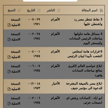
اسم المقالة
الناشر
التاريخ
النسخ
3 نقاط تنتظر مصر رد
الأهرام
٢٩ - ٠٧ -
النسخة
واشنطن عليها
١٩٧١
الاصلية
4 مسائل هامه تناولتها
الأهرام
٢٨ - ٠٢ -
النسخة
مباحثات الرئيس السادات
١٩٧٤
الاصلية
وكيسنجر اليوم
6 قرارات هامة لمجلس
الأهرام
٠١ - ٠٤ -
النسخة
الشعب تأييدا لبيان الرئيس
١٩٧٥
الاصلية
ابلاغ عواصم العالم الكبرى
الأهرام
٠٧ - ٠٦ -
النسخة
بنتائج مباحثات السادات
١٩٧٥
الاصلية
وفورد
ابلاغ مصر بالصيغة المقترحة
الأخبار
١٨ - ١٢ -
النسخة
للدعوة الى مؤتمر جنيف
١٩٧٣
الاصلية
ابو اياد : السادات يرفض اى
الأهرام
٠٦ - ٠٢ -
النسخة
انسحاب جزئى
١٩٧٥
الاصلية