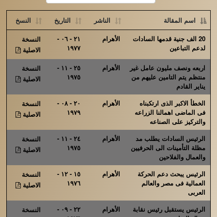
اسم المقالة
الناشر
التاريخ
النسخ
20 الف جنية قدمها السادات
الأهرام
٢١ - ٠٦ -
النسخة
لدعم التباعين
١٩٧٧
الاصلية
اربعه ونصف مليون عامل غير
الأهرام
٢٥ - ١١ -
النسخة
منتظم يتم التامين عليهم من
١٩٧٥
الاصلية
يناير القادم
الخطأ الاكبر الذى ارتكبناه
الأهرام
٢٠ - ٠٨ -
النسخة
فى الماضى اهمالنا الزراعه
١٩٧٩
الاصلية
والتركيز على الصناعه
الرئيس السادات يطلب مد
الأهرام
٢٤ - ١١ -
النسخة
مظلة التأمينات الى الحرفيين
١٩٧٥
الاصلية
والعمال والفلاحين
الرئيس يبحث دعم الحركة
الأهرام
١٥ - ١٢ -
النسخة
العمالية فى مصر والعالم
١٩٧٦
الاصلية
العربى
الرئيس يستقبل رئيس نقابة
الأهرام
٢٢ - ٠٩ -
النسخة