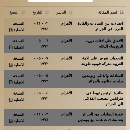
اسم المقالة
الناشر
التاريخ
النسخ
اتصالات بين السادات والقادة
الأهرام
٠٢ - ١١ -
النسخة
العرب فى الجزائر
١٩٧٤
الاصلية
الاتفاق على لاءات دورية
الأهرام
٠٦ - ٠٥ -
النسخة
للرؤوساء الثلاثه
١٩٧٢
الاصلية
التحديات تفرض على الامة
الأهرام
٠٧ - ٠٥ -
النسخة
العربية معركة قومية طويلة
١٩٧٢
الاصلية
السادات والذافى وبومدين
الأهرام
٠٥ - ٠٥ -
النسخة
بداو مباحثاتهم بالجزائر
١٩٧٢
الاصلية
طائرة الرئيس تهبط فى
الأهرام
٠٤ - ٠٥ -
النسخة
طرابلس لتصحب القذافى
١٩٧٢
الاصلية
الى الجزائر
عودة السادات من الجزائر
الأهرام
٠٣ - ١١ -
النسخة
بعد محادثات هامة مع بومدين
١٩٧٤
الاصلية