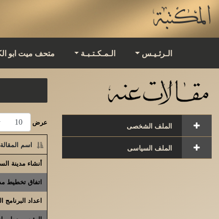
الـرئـيـس
الـمـكـتـبـة
متحف ميت ابو ال
عرض
الملف الشخصى
اسم المقالة
الملف السياسى
أنشاء مدينة السا
اتفاق تخطيط مدي
اعداد البرنامج ا
الرئيس يعطى اشا