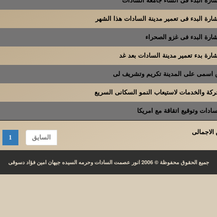
رة البدء فى تعمير مدينة السادات هذا الشهر
ارة البدء فى غزو الصحراء
رة بدء تعمير مدينة السادات بعد غد
ق اسمى على المدينة تكريم وتشريف لى
ركة والخدمات لاستيعاب النمو السكانى السريع
ادات وتوقيع اتقاقة مع امريكا
السايق
1
جميع الحقوق محفوظة © 2006 انور عصمت السادات وحرمه السيده جيهان امين فؤاد دسوقى